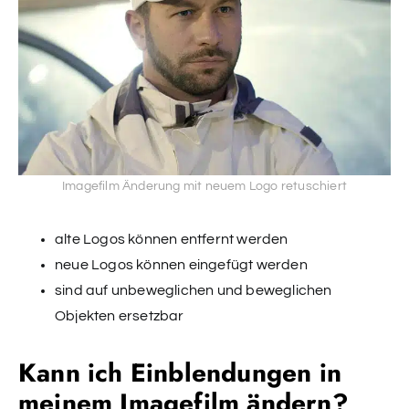
Imagefilm Änderung mit neuem Logo retuschiert
alte Logos können entfernt werden
neue Logos können eingefügt werden
sind auf unbeweglichen und beweglichen
Objekten ersetzbar
Kann ich Einblendungen in
meinem Imagefilm ändern?