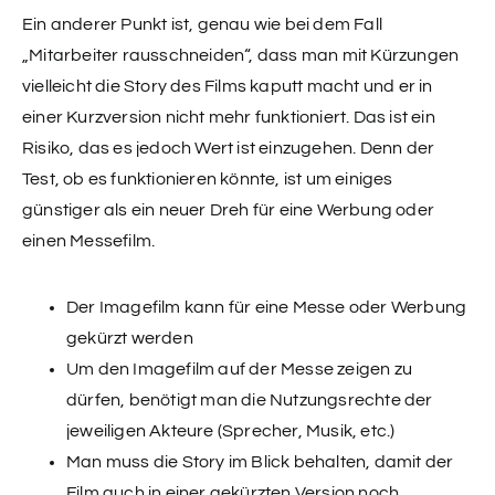
Ein anderer Punkt ist, genau wie bei dem Fall
„Mitarbeiter rausschneiden“, dass man mit Kürzungen
vielleicht die Story des Films kaputt macht und er in
einer Kurzversion nicht mehr funktioniert. Das ist ein
Risiko, das es jedoch Wert ist einzugehen. Denn der
Test, ob es funktionieren könnte, ist um einiges
günstiger als ein neuer Dreh für eine Werbung oder
einen Messefilm.
Der Imagefilm kann für eine Messe oder Werbung
gekürzt werden
Um den Imagefilm auf der Messe zeigen zu
dürfen, benötigt man die Nutzungsrechte der
jeweiligen Akteure (Sprecher, Musik, etc.)
Man muss die Story im Blick behalten, damit der
Film auch in einer gekürzten Version noch