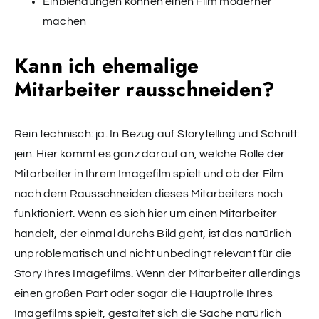
Einblendungen können einen Film moderner
machen
Kann ich ehemalige
Mitarbeiter rausschneiden?
Rein technisch: ja. In Bezug auf Storytelling und Schnitt:
jein. Hier kommt es ganz darauf an, welche Rolle der
Mitarbeiter in Ihrem Imagefilm spielt und ob der Film
nach dem Rausschneiden dieses Mitarbeiters noch
funktioniert. Wenn es sich hier um einen Mitarbeiter
handelt, der einmal durchs Bild geht, ist das natürlich
unproblematisch und nicht unbedingt relevant für die
Story Ihres Imagefilms. Wenn der Mitarbeiter allerdings
einen großen Part oder sogar die Hauptrolle Ihres
Imagefilms spielt, gestaltet sich die Sache natürlich