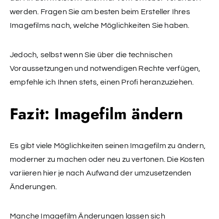
werden. Fragen Sie am besten beim Ersteller Ihres
Imagefilms nach, welche Möglichkeiten Sie haben.
Jedoch, selbst wenn Sie über die technischen
Voraussetzungen und notwendigen Rechte verfügen,
empfehle ich Ihnen stets, einen Profi heranzuziehen.
Fazit: Imagefilm ändern
Es gibt viele Möglichkeiten seinen Imagefilm zu ändern,
moderner zu machen oder neu zu vertonen. Die Kosten
variieren hier je nach Aufwand der umzusetzenden
Änderungen.
Manche Imagefilm Änderungen lassen sich