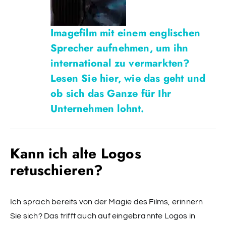
Imagefilm mit einem englischen
Sprecher aufnehmen, um ihn
international zu vermarkten?
Lesen Sie hier, wie das geht und
ob sich das Ganze für Ihr
Unternehmen lohnt.
Kann ich alte Logos
retuschieren?
Ich sprach bereits von der Magie des Films, erinnern
Sie sich? Das trifft auch auf eingebrannte Logos in