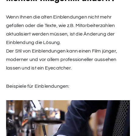
Wenn Ihnen die alten Einblendungen nicht mehr
gefallen oder die Texte, wie z.B. Mitarbeiterzahlen
aktualisiert werden müssen, ist die Änderung der
Einblendung die Lösung.
Der Stil von Einblendungen kann einen Film jünger,
moderner und vor allem professioneller aussehen
lassen und ist ein Eyecatcher.
Beispiele für Einblendungen: