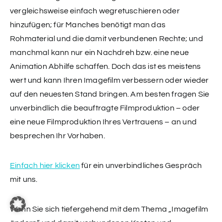
vergleichsweise einfach wegretuschieren oder
hinzufügen; für Manches benötigt man das
Rohmaterial und die damit verbundenen Rechte; und
manchmal kann nur ein Nachdreh bzw. eine neue
Animation Abhilfe schaffen. Doch das ist es meistens
wert und kann Ihren Imagefilm verbessern oder wieder
auf den neuesten Stand bringen. Am besten fragen Sie
unverbindlich die beauftragte Filmproduktion – oder
eine neue Filmproduktion Ihres Vertrauens – an und
besprechen Ihr Vorhaben.
Einfach hier klicken
für ein unverbindliches Gespräch
mit uns.
Wenn Sie sich tiefergehend mit dem Thema „Imagefilm