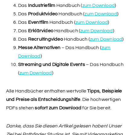
Das
Industriefilm
Handbuch (
zum Download
)
Das
Produktvideo
Handbuch (
zum Download
)
Das
Eventfilm
Handbuch (
zum Download
)
Das
Erklärvideo
Handbuch (
zum Download
)
Das
Recruitingvideo
Handbuch (
zum Download
)
Messe Alternativen
– Das Handbuch (
zum
Download
)
Streaming und Digitale Events
– Das Handbuch
(
zum Download
)
Alle Handbücher enthalten wertvolle
Tipps, Beispiele
und Preise als Entscheidungshilfe
. Die hochwertigen
PDFs stehen
sofort zum Download
für Sie bereit.
Danke, dass Sie diesen Artikel gelesen haben! Unser
Ziel bei Pathfinder Studios ist, Sie mit Videomarketing