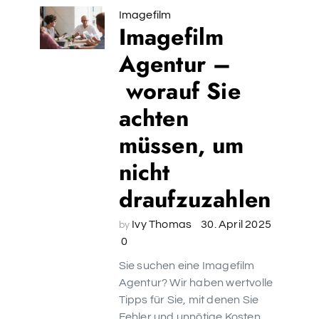
Imagefilm
Imagefilm
Agentur –
worauf Sie
achten
müssen, um
nicht
draufzuzahlen
Ivy Thomas
30. April 2025
by
0
Sie suchen eine Imagefilm
Agentur? Wir haben wertvolle
Tipps für Sie, mit denen Sie
Fehler und unnötige Kosten