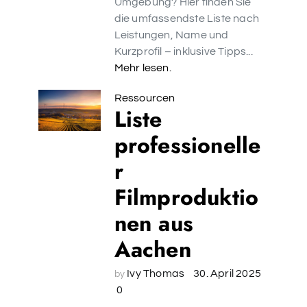
Umgebung? Hier finden Sie
die umfassendste Liste nach
Leistungen, Name und
Kurzprofil – inklusive Tipps...
Mehr lesen.
Ressourcen
Liste
professionelle
r
Filmproduktio
nen aus
Aachen
Ivy Thomas
30. April 2025
by
0