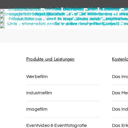
Penelope Fashion C
F&S Imagefilm
Buddy Socks Comme
Deutsche Mechatronics B
Produkte und Leistungen
Kostenl
Werbefilm
Das Im
Industriefilm
Das Me
Imagefilm
Das Ind
Eventvideo & Eventfotografie
Das Er