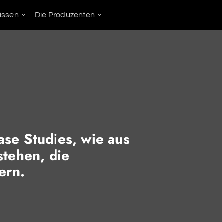
issen
Die Produzenten
ase Studies, wie aus
stehen, die
ern.