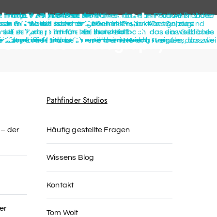
der Valves Imagevideo
nd Product Campaigns
el Kallbach Imagefilm
 Granules Photography
Pathfinder Studios
 – der
Häufig gestellte Fragen
Wissens Blog
Kontakt
er
Tom Wolt