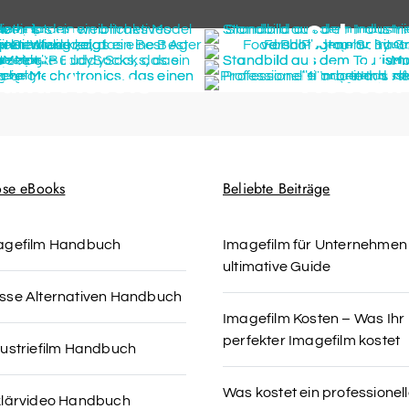
ontent
Schroe
Food a
rcial
Landhot
rand Assets
Hoesch
ose eBooks
Beliebte Beiträge
agefilm Handbuch
Imagefilm für Unternehmen
ultimative Guide
sse Alternativen Handbuch
Imagefilm Kosten – Was Ihr
perfekter Imagefilm kostet
ustriefilm Handbuch
Was kostet ein professionell
klärvideo Handbuch