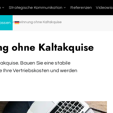
o
Strategische Kommunikation
Referenzen
Videowis
Kundengewinnung ohne Kaltakquise
lassen
g ohne Kaltakquise
kquise. Bauen Sie eine stabile
e Ihre Vertriebskosten und werden