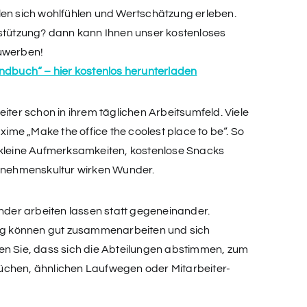
len sich wohlfühlen und Wertschätzung erleben.
rstützung? dann kann Ihnen unser kostenloses
zuwerben!
andbuch“ – hier kostenlos herunterladen
iter schon in ihrem täglichen Arbeitsumfeld. Viele
me „Make the office the coolest place to be“. So
 kleine Aufmerksamkeiten, kostenlose Snacks
ernehmenskultur wirken Wunder.
ander arbeiten lassen statt gegeneinander.
ung können gut zusammenarbeiten und sich
en Sie, dass sich die Abteilungen abstimmen, zum
üchen, ähnlichen Laufwegen oder Mitarbeiter-