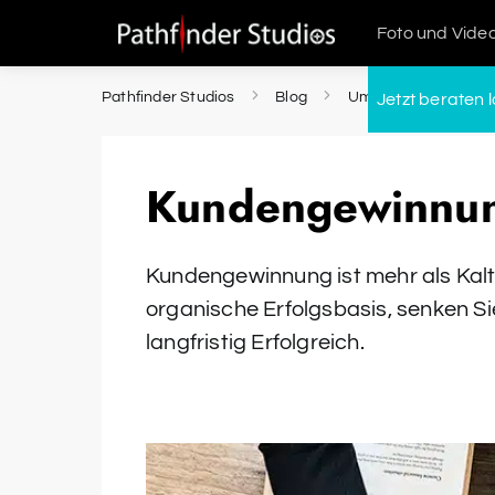
Foto und Vide
Pathfinder Studios
Blog
Umsatz steigern
Jetzt beraten 
Kundengewinnun
Kundengewinnung ist mehr als Kalta
organische Erfolgsbasis, senken Si
langfristig Erfolgreich.